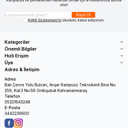
Kampanya ve yeniliklerden haberdar olmak için e-bültenimize abone
olun!
Kayıt Ol
KVKK Sözleşmesi'ni
okudum, kabul ediyorum.
Kategoriler
Önemli Bilgiler
Hızlı Erişim
Üye
Adres & İletişim
Adres
Batı Çevre Yolu Bulvarı, Avşar Kampüsü Teknokent Bina No:
259, Kat:3 No:56 Onikişubat Kahramanmaraş
Telefon
05321643248
E-Posta
3442239600
Facebook
Instagram