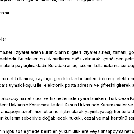
lanımı
klar
a.net'i
ziyaret eden kullanıcıların bilgileri (ziyaret süresi, zamanı,
lmektedir. Bu bilgiler, gizlilik şartlarına bağlı kalınarak, içeriği genişl
irmalarla paylaşılmaktadır. Buradaki amaç, sitenin kullanıcılarına sun
ma.net
kullanıcısı, kayıt için gerekli olan bölümleri doldurup elektr
rtlara uymak koşulu ile, elektronik posta adresini ve şifresini girerek
,
ahsapoyma.net
sitesi ve hizmetlerinden yararlanırken, Türk Ceza K
ent Haklarının Korunması ile ilgili Kanun Hükmünde Kararnameler ve y
e
ahsapoyma.net'i
hizmetlerine ilişkin olarak yayımlayacağı her türlü 
rı kullanım sebebiyle doğabilecek hukuki, cezai ve mali her türlü sorum
cının işbu sözleşmede belirtilen yükümlülüklere veya
ahsapoyma.net
s