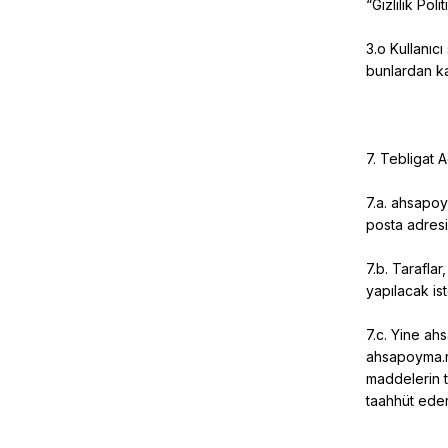
“Gizlilik Po
3.o Kullanıc
bunlardan ka
7. Tebligat A
7.a.
ahsapoy
posta adresi,
7.b. Taraflar
yapılacak is
7.c. Yine
ahs
ahsapoyma.
maddelerin t
taahhüt eder