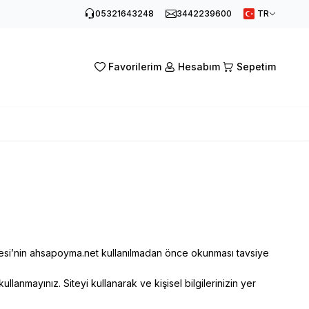
05321643248
3442239600
TR
Favorilerim
Hesabım
Sepetim
leşmesi’nin ahsapoyma.net kullanılmadan önce okunması tavsiye
ullanmayınız. Siteyi kullanarak ve kişisel bilgilerinizin yer