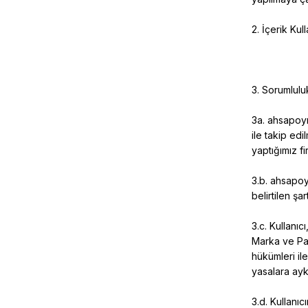
2. İçerik Kul
3. Sorumlulu
3a.
ahsapoym
ile takip edi
yaptığımız f
3.b.
ahsapoy
belirtilen şa
3.c. Kullanıcı
Marka ve Pat
hükümleri il
yasalara aykı
3.d. Kullanı