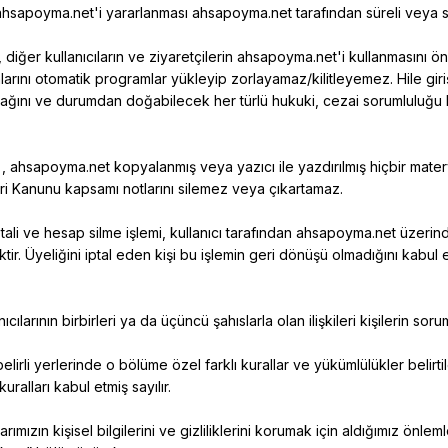
ahsapoyma.net'i
yararlanması
ahsapoyma.net
tarafından süreli veya s
ı, diğer kullanıcıların ve ziyaretçilerin
ahsapoyma.net'i
kullanmasını ön
larını otomatik programlar yükleyip zorlayamaz/kilitleyemez. Hile gir
cağını ve durumdan doğabilecek her türlü hukuki, cezai sorumluluğu 
 ,
ahsapoyma.net
kopyalanmış veya yazıcı ile yazdırılmış hiçbir mater
ri Kanunu kapsamı notlarını silemez veya çıkartamaz.
ptali ve hesap silme işlemi, kullanıcı tarafından
ahsapoyma.net
üzerinde
ktir. Üyeliğini iptal eden kişi bu işlemin geri dönüşü olmadığını kabul 
anıcılarının birbirleri ya da üçüncü şahıslarla olan ilişkileri kişilerin so
belirli yerlerinde o bölüme özel farklı kurallar ve yükümlülükler belirti
kuralları kabul etmiş sayılır.
ılarımızın kişisel bilgilerini ve gizliliklerini korumak için aldığımız ön