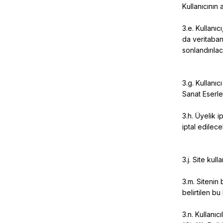
Kullanıcının
3.e. Kullanıc
da veritaban
sonlandırıla
3.g. Kullanıcı
Sanat Eserle
3.h. Üyelik i
iptal edilece
3.j. Site kull
3.m. Sitenin 
belirtilen bu 
3.n. Kullanıc