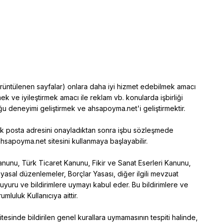
 görüntülenen sayfalar) onlara daha iyi hizmet edebilmek amacı
etmek ve iyileştirmek amacı ile reklam vb. konularda işbirliği
duğu deneyimi geliştirmek ve
ahsapoyma.net'i
geliştirmektir.
onik posta adresini onayladıktan sonra işbu sözleşmede
ahsapoyma.net
sitesini kullanmaya başlayabilir.
anunu, Türk Ticaret Kanunu, Fikir ve Sanat Eserleri Kanunu,
asal düzenlemeler, Borçlar Yasası, diğer ilgili mevzuat
duyuru ve bildirimlere uymayı kabul eder. Bu bildirimlere ve
luluk Kullanıcıya aittir.
itesinde bildirilen genel kurallara uymamasının tespiti halinde,