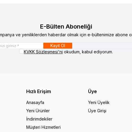
E-Bülten Aboneliği
mpanya ve yeniliklerden haberdar olmak için e-bültenimize abone ol
Kayıt Ol
KVKK Sözleşmesi'ni
okudum, kabul ediyorum.
Hızlı Erişim
Üye
Anasayfa
Yeni Üyelik
Yeni Ürünler
Üye Girişi
İndirimdekiler
Müşteri Hizmetleri