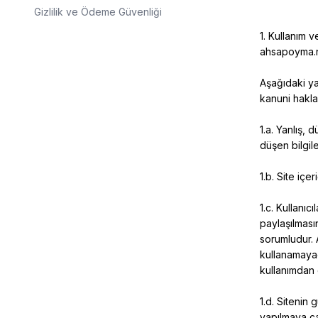
Gizlilik ve Ödeme Güvenliği
1. Kullanım v
ahsapoyma.
Aşağıdaki yaz
kanuni haklar
1.a. Yanlış, 
düşen bilgil
1.b. Site iç
1.c. Kullanıc
paylaşılması
sorumludur. A
kullanamayac
kullanımdan 
1.d. Sitenin 
yapılmaya çal