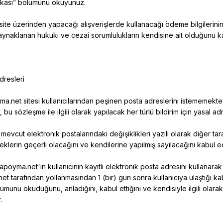
litikası” bölümünü okuyunuz.
ı site üzerinden yapacağı alışverişlerde kullanacağı ödeme bilgilerinin
ynaklanan hukuki ve cezai sorumlulukların kendisine ait olduğunu k
dresleri
ma.net
sitesi kullanıcılarından peşinen posta adreslerini istememekte
 bu sözleşme ile ilgili olarak yapılacak her türlü bildirim için yasal a
, mevcut elektronik postalarındaki değişiklikleri yazılı olarak diğer t
teklerin geçerli olacağını ve kendilerine yapılmış sayılacağını kabul e
apoyma.net'in
kullanıcının kayıtlı elektronik posta adresini kullanarak
net
tarafından yollanmasından 1 (bir) gün sonra kullanıcıya ulaştığı kab
ümünü okuduğunu, anladığını, kabul ettiğini ve kendisiyle ilgili olara
.