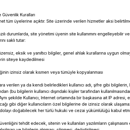
e Güvenlik Kuralları
net
tüm üyelerine açıktır. Site üzerinde verilen hizmetler aksi belirtilm
ılı durumlarda, site yönetimi üyenin site kullanımını engelleyebilir ve
ını saklı tutar:
düzensiz, eksik ve yanıltıcı bilgiler, genel ahlak kurallarına uygun ol
erin siteye kaydedilmesi
eriğinin izinsiz olarak kısmen veya tümüyle kopyalanması
ılara verilen ya da kendi belirledikleri kullanıcı adı, şifre gibi bilgileri
ndan (bu bilgilerin kullanıcı dışındaki kişiler tarafından kullanılması
ynı şekilde Kullanıcı, Internet ortamında bir başkasına ait IP adresi, ele
ağı gibi diğer kullanıcıların özel bilgilerine de izinsiz olarak ulaşam
dolayı doğabilecek her türlü hukuki ve cezai yükümlülüğü kabul etmi
güvenliğini tehdit edecek, sitenin ve kullanılan yazılımların çalışmasını
ışılması ve bilgilerin alınması, silinmesi, değiştirilmesi